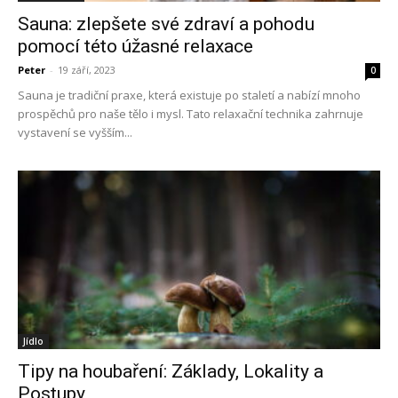
Sauna: zlepšete své zdraví a pohodu
pomocí této úžasné relaxace
Peter
-
19 září, 2023
0
Sauna je tradiční praxe, která existuje po staletí a nabízí mnoho
prospěchů pro naše tělo i mysl. Tato relaxační technika zahrnuje
vystavení se vyšším...
Jídlo
Tipy na houbaření: Základy, Lokality a
Postupy