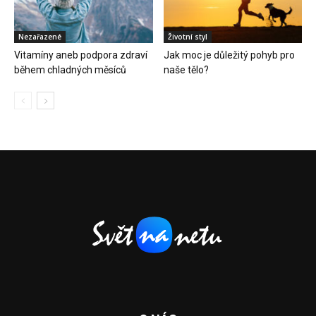
Nezařazené
Životní styl
Vitamíny aneb podpora zdraví
Jak moc je důležitý pohyb pro
během chladných měsíců
naše tělo?