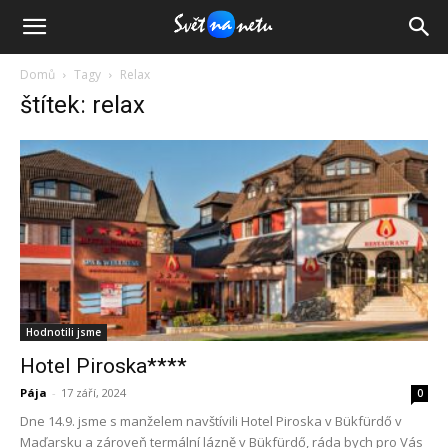
Domů
Tagy
Relax
štítek: relax
Hodnotili jsme
Hotel Piroska****
Pája
-
17 září, 2024
0
Dne 14.9. jsme s manželem navštívili Hotel Piroska v Bükfürdő v
Maďarsku a zároveň termální lázně v Bükfürdő, ráda bych pro Vás