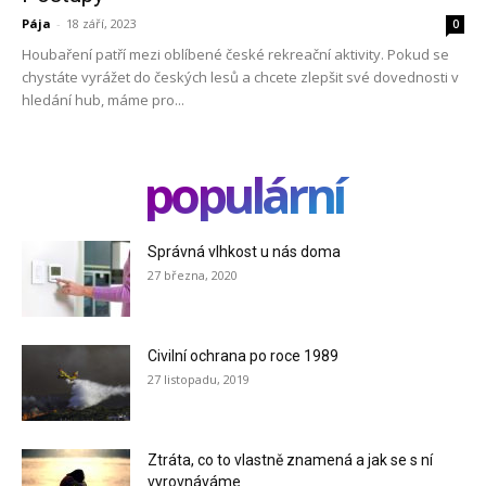
Pája
-
18 září, 2023
0
Houbaření patří mezi oblíbené české rekreační aktivity. Pokud se
chystáte vyrážet do českých lesů a chcete zlepšit své dovednosti v
hledání hub, máme pro...
populární
Správná vlhkost u nás doma
27 března, 2020
Civilní ochrana po roce 1989
27 listopadu, 2019
Ztráta, co to vlastně znamená a jak se s ní
vyrovnáváme