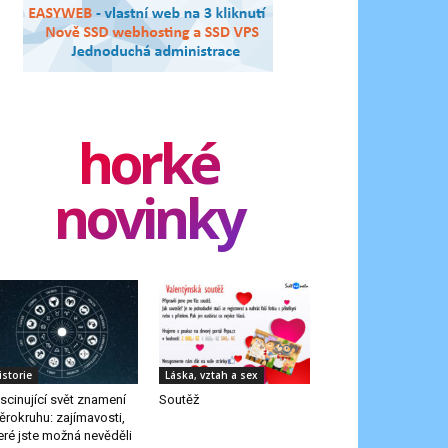
horké
novinky
istorie
Láska, vztah a sex
scinující svět znamení
Soutěž
ěrokruhu: zajímavosti,
eré jste možná nevěděli