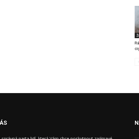
Ž
Rá
ci
NÁS
N
 správná parta lidí, která Vám chce poskytnout zajímavé