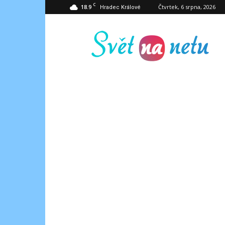
C
18.9
Čtvrtek, 6 srpna, 2026
Hradec Králové
Svět
na
netu