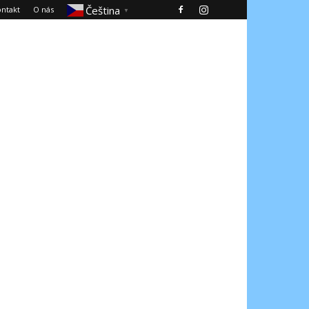
Čeština‎
ntakt
O nás
▼