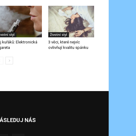
ivotní styl
Životní styl
j kuřáků: Elektronická
3 věci, které nejvíc
gareta
ovlivňují kvalitu spánku
ÁSLEDUJ NÁS