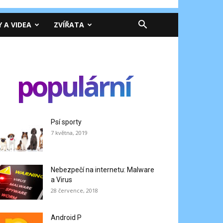
Y A VIDEA
ZVÍŘATA
populární
Psí sporty
7 května, 2019
Nebezpečí na internetu: Malware
a Virus
28 července, 2018
Android P