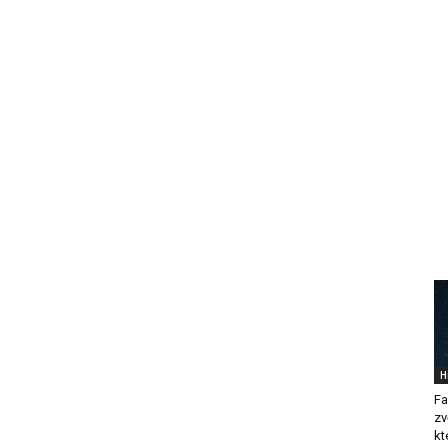
H
Fa
zv
kt