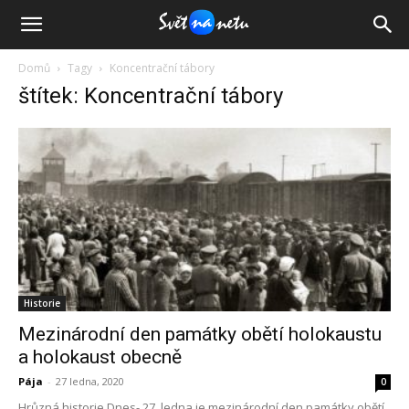
Domů
Tagy
Koncentrační tábory
štítek: Koncentrační tábory
Historie
Mezinárodní den památky obětí holokaustu
a holokaust obecně
Pája
-
27 ledna, 2020
0
Hrůzná historie Dnes- 27. ledna je mezinárodní den památky obětí