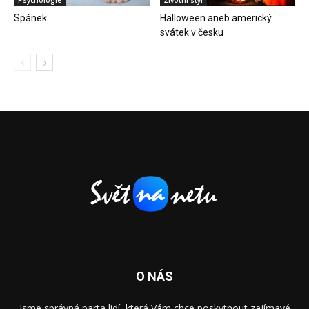
Spánek
Halloween aneb americký
svátek v česku
O NÁS
Jsme správná parta lidí, která Vám chce poskytnout zajímavé