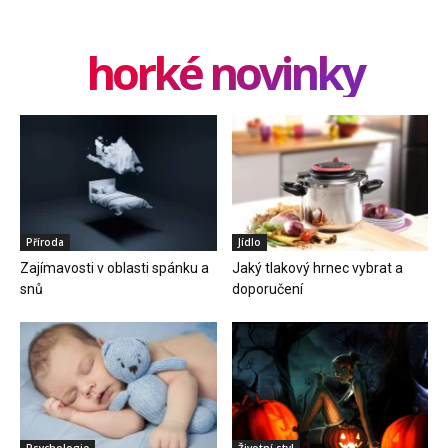
horké novinky
Příroda
Jídlo
Zajímavosti v oblasti spánku a
Jaký tlakový hrnec vybrat a
snů
doporučení
Psychologie
Životní styl