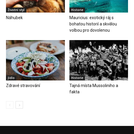
Životní styl
Historie
Náhubek
Mauricius: exotický ráj s
bohatou historií a skvělou
volbou pro dovolenou
Jídlo
Historie
Zdravé stravování
Tajná místa Mussoliniho a
fakta