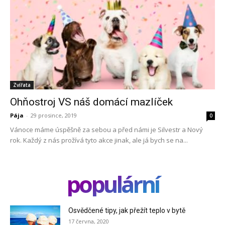
Zvířata
Ohňostroj VS náš domácí mazlíček
Pája
-
29 prosince, 2019
0
Vánoce máme úspěšně za sebou a před námi je Silvestr a Nový
rok. Každý z nás prožívá tyto akce jinak, ale já bych se na...
populární
Osvědčené tipy, jak přežít teplo v bytě
17 června, 2020