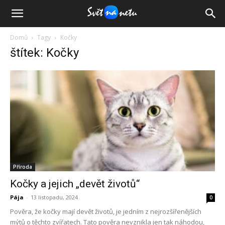
Domů
Tagy
Kočky
štítek: Kočky
Příroda
Kočky a jejich „devět životů“
Pája
-
13 listopadu, 2024
0
Pověra, že kočky mají devět životů, je jedním z nejrozšířenějších
mýtů o těchto zvířatech. Tato pověra nevznikla jen tak náhodou,