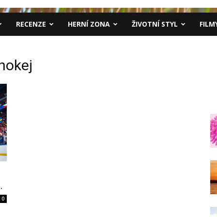
RECENZE
HERNÍ ZONA
ŽIVOTNÍ STYL
FILM
 hokej
.
0