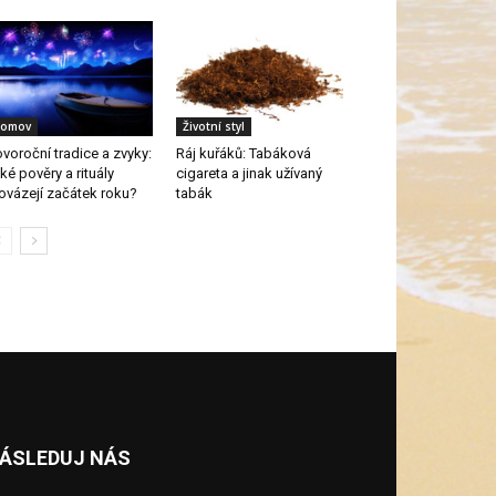
omov
Životní styl
voroční tradice a zvyky:
Ráj kuřáků: Tabáková
ké pověry a rituály
cigareta a jinak užívaný
ovázejí začátek roku?
tabák
ÁSLEDUJ NÁS