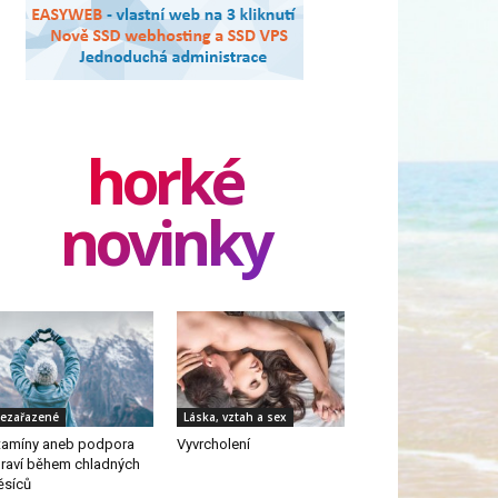
horké
novinky
ezařazené
Láska, vztah a sex
tamíny aneb podpora
Vyvrcholení
raví během chladných
síců