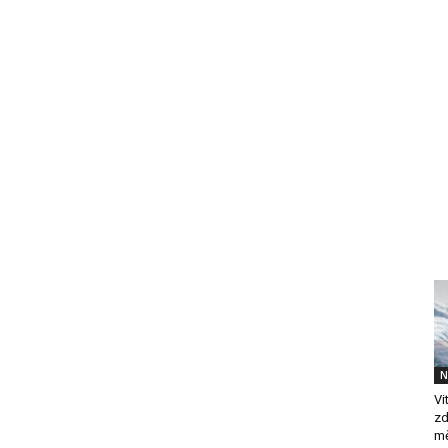
N
Vi
zd
mě