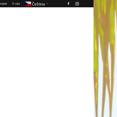
Čeština‎
ntakt
O nás
▼