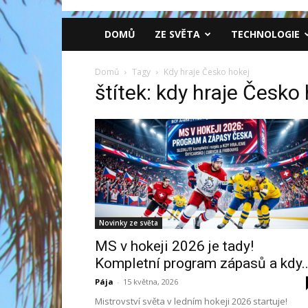
DOMŮ
ZE SVĚTA
TECHNOLOGIE
Domů
Tagy
Kdy hraje Česko hokej
štítek: kdy hraje Česko
Novinky ze světa
MS v hokeji 2026 je tady!
Kompletní program zápasů a kdy..
Pája
-
15 května, 2026
Mistrovství světa v ledním hokeji 2026 startuje!