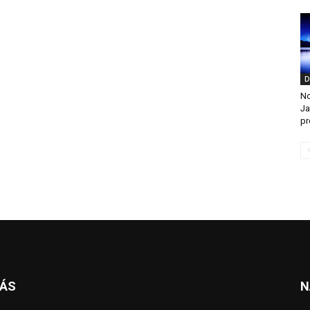
D
No
Ja
pr
NÁS
N