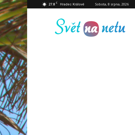
C
27.8
Sobota, 8 srpna, 2026
Hradec Králové
Svět
na
netu