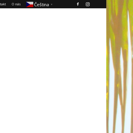
Čeština‎
takt
O nás
▼