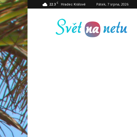
C
22.3
Pátek, 7 srpna, 2026
Hradec Králové
Svět
na
netu