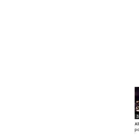
Ž
Al
po