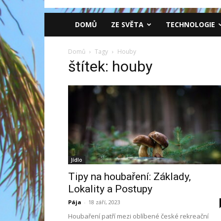
DOMŮ
ZE SVĚTA
TECHNOLOGIE
Domů
Tagy
Houby
štítek: houby
Jídlo
Tipy na houbaření: Základy,
Lokality a Postupy
Pája
-
18 září, 2023
Houbaření patří mezi oblíbené české rekreační