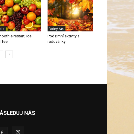
ídlo
Volný čas
oothie restart, ice
Podzimní aktivity a
ffee
radovánky
ÁSLEDUJ NÁS