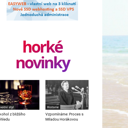
horké
novinky
ivotní styl
Historie
kohol z bližšího
Vzpomínáme: Proces s
hledu
Miladou Horákovou