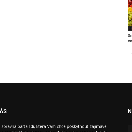
J
Sm
co
NÁS
N
 správná parta lidí, která Vám chce poskytnout zajímavé