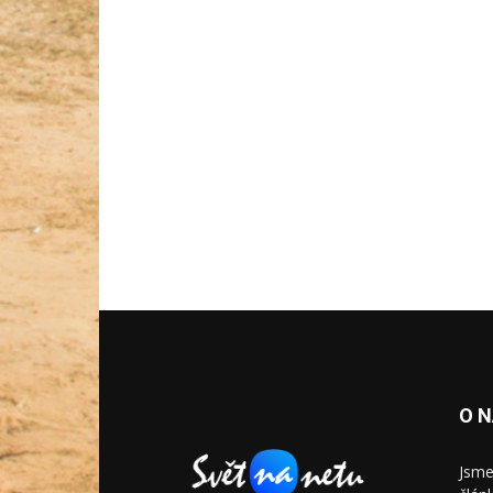
O 
Jsme