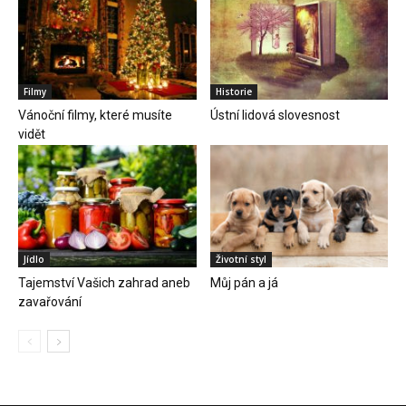
Filmy
Historie
Vánoční filmy, které musíte
Ústní lidová slovesnost
vidět
Jídlo
Životní styl
Tajemství Vašich zahrad aneb
Můj pán a já
zavařování