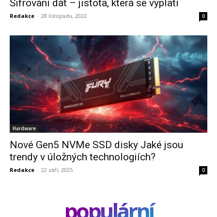
Šifrování dát – jistota, která se vyplatí
Redakce
-
28 listopadu, 2022
0
Hardware
Nové Gen5 NVMe SSD disky Jaké jsou
trendy v úložných technologiích?
Redakce
-
22 září, 2025
0
populární